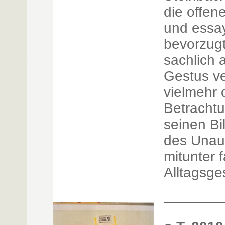
die offen
und essa
bevorzug
sachlich 
Gestus ver
vielmehr 
Betrachtu
seinen Bi
des Unauf
mitunter 
Alltagsg