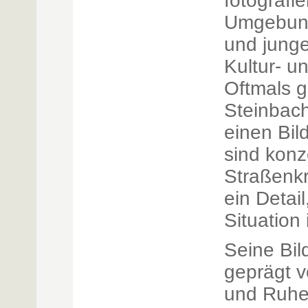
fotografie
Umgebung
und junge
Kultur- u
Oftmals 
Steinbac
einen Bil
sind konz
Straßenk
ein Detail
Situation
Seine Bil
geprägt v
und Ruhe