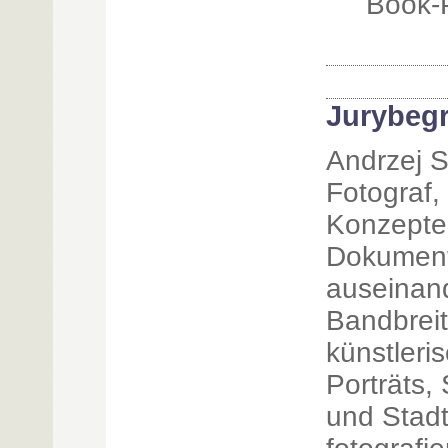
Book-
Jurybeg
Andrzej S
Fotograf, 
Konzepte
Dokument
auseinand
Bandbreit
künstleri
Porträts, 
und Stadt