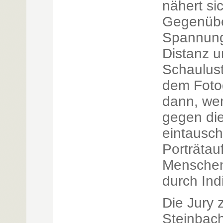
nähert si
Gegenübe
Spannung
Distanz 
Schaulust
dem Foto
dann, wen
gegen di
eintausch
Porträta
Menschen
durch Ind
Die Jury 
Steinbach