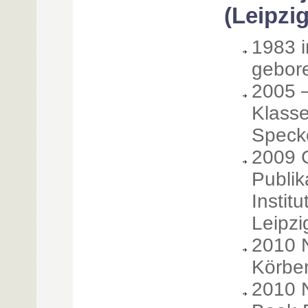
(Leipzig
1983 i
gebor
2005 –
Klasse
Speck
2009 
Publik
Instit
Leipzi
2010 
Körbe
2010 N