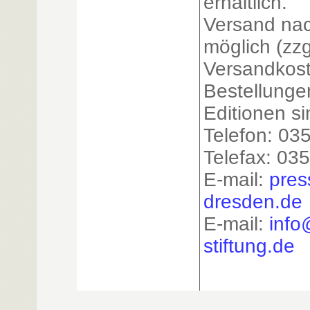
erhältlich.
Versand na
möglich (zzg
Versandkos
Bestellunge
Editionen si
Telefon: 03
Telefax: 03
E-mail:
pres
dresden.de
E-mail:
info
stiftung.de