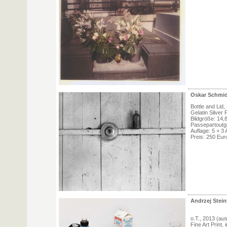
Oskar Schmid
Bottle and Lid,
Gelatin Silver 
Bildgröße: 14,
Passepartoutg
Auflage: 5 + 3 
Preis: 250 Eur
Andrzej Stei
o.T., 2013 (au
Fine Art Print,