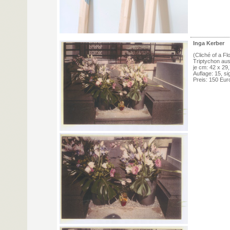
Inga Kerber
(Cliché of a F
Triptychon aus
je cm: 42 x 29
Auflage: 15, si
Preis: 150 Eur