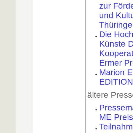
zur Förd
und Kult
Thüringe
Die Hoch
Künste 
Kooperat
Ermer Pr
Marion E
EDITIONe
ältere Press
Pressem
ME Prei
Teilnah