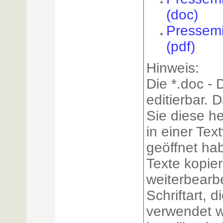
(doc)
Pressemi
(pdf)
Hinweis:
Die *.doc - 
editierbar.
Sie diese h
in einer Tex
geöffnet ha
Texte kopie
weiterbearb
Schriftart, 
verwendet w