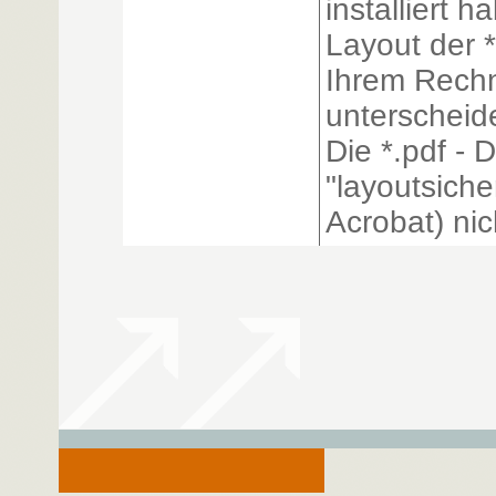
installiert 
Layout der *
Ihrem Rechn
unterscheid
Die *.pdf - 
"layoutsiche
Acrobat) nich