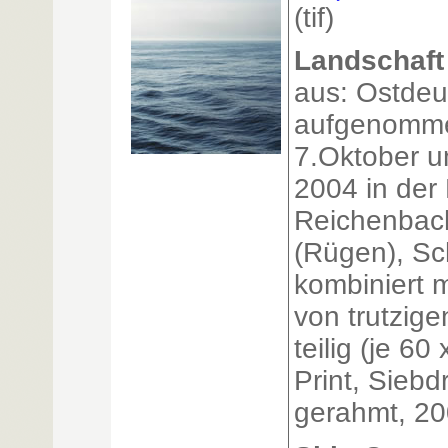
(tif)
Landschaft
aus: Ostdeu
aufgenomme
7.Oktober 
2004 in der
Reichenbach
(Rügen), Sc
kombiniert m
von trutzige
teilig (je 6
Print, Siebd
gerahmt, 2