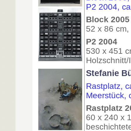
P2 2004, ca
Block 2005
52 x 86 cm, 
P2 2004
530 x 451 c
Holzschnitt/I
Stefanie B
Rastplatz, 
Meerstück, 
Rastplatz 
60 x 240 x 
beschichtete