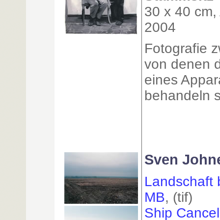
30 x 40 cm, 
2004
Fotografie 
von denen di
eines Appar
behandeln s
Sven John
Landschaft b
MB
, (tif)
Ship Cancel