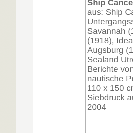
Ship Cancel
aus: Ship Ca
Untergangss
Savannah (
(1918), Idea
Augsburg (1
Sealand Utr
Berichte von
nautische Pos
110 x 150 c
Siebdruck a
2004