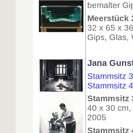
bemalter Gi
Meerstück 
32 x 65 x 3
Gips, Glas,
Jana Guns
Stammsitz 3
Stammsitz 4
Stammsitz 
40 x 30 cm, 
2005
Stammsitz 