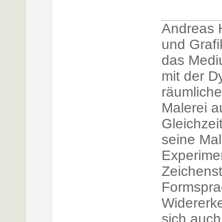
Andreas H
und Grafi
das Medi
mit der D
räumlich
Malerei a
Gleichzeit
seine Mal
Experimen
Zeichensti
Formspra
Widererke
sich auc