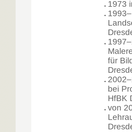
1973 
1993–
Landsc
Dresd
1997–
Malere
für Bi
Dresd
2002–
bei Pr
HfBK 
von 2
Lehrau
Dresd