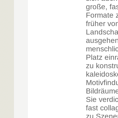
große, f
Formate 
früher vo
Landscha
ausgehen
menschli
Platz einr
zu konstr
kaleidos
Motivfind
Bildräum
Sie verdi
fast coll
zu Szenen