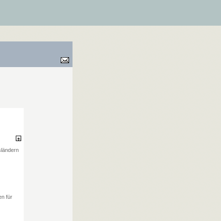
sländern
en für