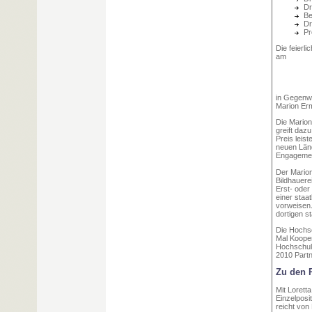
Dr
Be
Dr
Pr
Die feierli
am
in Gegenwa
Marion Erm
Die Marion
greift daz
Preis leis
neuen Länd
Engagemen
Der Marion
Bildhauere
Erst- oder
einer staa
vorweisen.
dortigen s
Die Hochsc
Mal Kooper
Hochschule
2010 Partn
Zu den P
Mit Lorett
Einzelposi
reicht von