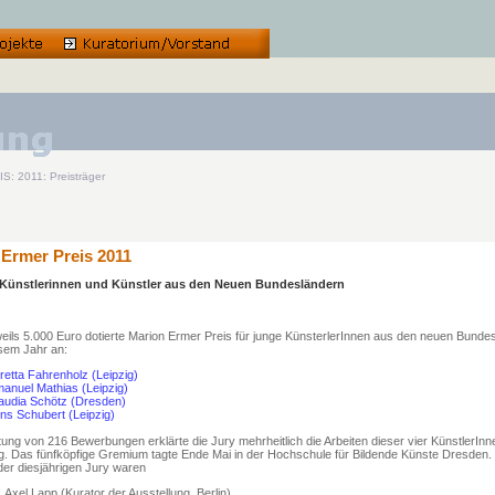
 2011: Preisträger
 Ermer Preis 2011
 Künstlerinnen und Künstler aus den Neuen Bundesländern
weils 5.000 Euro dotierte Marion Ermer Preis für junge KünsterlerInnen aus den neuen Bunde
esem Jahr an:
retta Fahrenholz (Leipzig)
anuel Mathias (Leipzig)
audia Schötz (Dresden)
ns Schubert (Leipzig)
ung von 216 Bewerbungen erklärte die Jury mehrheitlich die Arbeiten dieser vier KünstlerInn
g. Das fünfköpfige Gremium tagte Ende Mai in der Hochschule für Bildende Künste Dresden.
 der diesjährigen Jury waren
. Axel Lapp (Kurator der Ausstellung, Berlin),