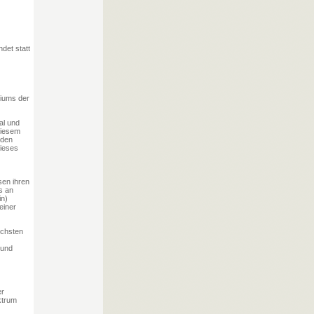
ndet statt
riums der
al und
diesem
 den
dieses
sen ihren
s an
in)
einer
echsten
 und
er
ktrum