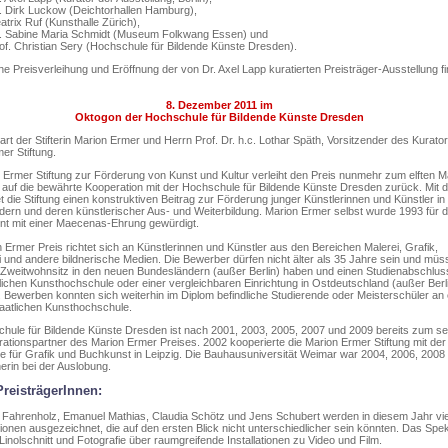
. Dirk Luckow (Deichtorhallen Hamburg),
atrix Ruf (Kunsthalle Zürich),
. Sabine Maria Schmidt (Museum Folkwang Essen) und
of. Christian Sery (Hochschule für Bildende Künste Dresden).
che Preisverleihung und Eröffnung der von Dr. Axel Lapp kuratierten Preisträger-Ausstellung fi
8. Dezember 2011 im
Oktogon der Hochschule für Bildende Künste Dresden
rt der Stifterin Marion Ermer und Herrn Prof. Dr. h.c. Lothar Späth, Vorsitzender des Kurato
er Stiftung.
 Ermer Stiftung zur Förderung von Kunst und Kultur verleiht den Preis nunmehr zum elften M
u auf die bewährte Kooperation mit der Hochschule für Bildende Künste Dresden zurück. Mit 
tet die Stiftung einen konstruktiven Beitrag zur Förderung junger Künstlerinnen und Künstler in
ern und deren künstlerischer Aus- und Weiterbildung. Marion Ermer selbst wurde 1993 für 
t mit einer Maecenas-Ehrung gewürdigt.
 Ermer Preis richtet sich an Künstlerinnen und Künstler aus den Bereichen Malerei, Grafik,
i und andere bildnerische Medien. Die Bewerber dürfen nicht älter als 35 Jahre sein und müs
 Zweitwohnsitz in den neuen Bundesländern (außer Berlin) haben und einen Studienabschlus
tlichen Kunsthochschule oder einer vergleichbaren Einrichtung in Ostdeutschland (außer Berl
 Bewerben konnten sich weiterhin im Diplom befindliche Studierende oder Meisterschüler an 
taatlichen Kunsthochschule.
hule für Bildende Künste Dresden ist nach 2001, 2003, 2005, 2007 und 2009 bereits zum s
ationspartner des Marion Ermer Preises. 2002 kooperierte die Marion Ermer Stiftung mit der
 für Grafik und Buchkunst in Leipzig. Die Bauhausuniversität Weimar war 2004, 2006, 2008
erin bei der Auslobung.
reisträgerInnen:
a Fahrenholz, Emanuel Mathias, Claudia Schötz und Jens Schubert werden in diesem Jahr vi
tionen ausgezeichnet, die auf den ersten Blick nicht unterschiedlicher sein könnten. Das Spe
 Linolschnitt und Fotografie über raumgreifende Installationen zu Video und Film.