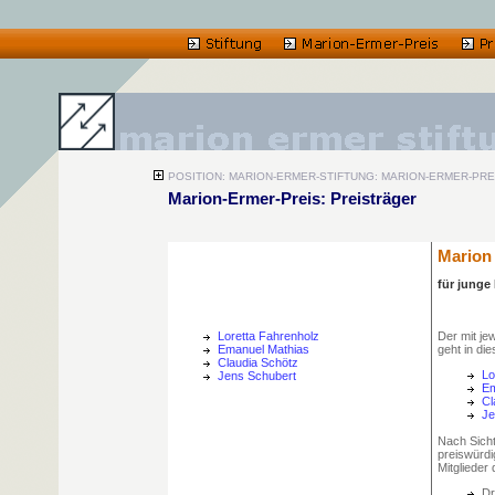
POSITION: MARION-ERMER-STIFTUNG: MARION-ERMER-PREIS:
Marion-Ermer-Preis: Preisträger
Marion
für junge
Loretta Fahrenholz
Der mit je
Emanuel Mathias
geht in di
Claudia Schötz
Lo
Jens Schubert
Em
Cl
Je
Nach Sicht
preiswürdi
Mitglieder
Dr