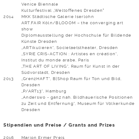
Venice Biennale
Kulturfestival „Weltoffenes Dresden"
2014
MKK Städtische Galerie Iserlohn
ART.FAIR Köln/BLOOOM – the converging art
show
Diplomausstellung der Hochschule für Bildende
Künste Dresden
„ARTikulieren“, Societaetstheater, Dresden
„SYRIE CRIS-ACTION : Artistes en création“,
Institut du monde arabe, Paris
„THE ART OF LIVING“, Raum für Kunst in der
Südvorstadt, Dresden
2013
„GrenzHAFT“, B|Shop Raum für Ton und Bild,
Dresden
„P/ART13“, Hamburg
„Anderswo - ganz nah. Bildhauerische Positionen
zu Zeit und Entfernung“, Museum für Völkerkunde
Dresden
Stipendien und Preise / Grants and Prizes
2016
Marion Ermer Preis