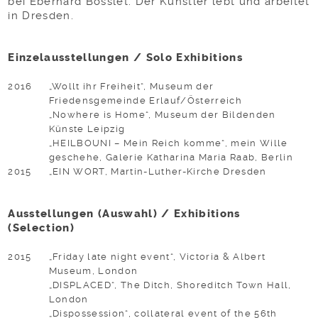
bei Eberhard Bosslet. Der Künstler lebt und arbeitet
in Dresden.
Einzelausstellungen / Solo Exhibitions
2016
„Wollt ihr Freiheit“, Museum der
Friedensgemeinde Erlauf/Österreich
„Nowhere is Home“, Museum der Bildenden
Künste Leipzig
„HEILBOUNI – Mein Reich komme“, mein Wille
geschehe, Galerie Katharina Maria Raab, Berlin
2015
„EIN WORT, Martin-Luther-Kirche Dresden
Ausstellungen (Auswahl) / Exhibitions
(Selection)
2015
„Friday late night event“, Victoria & Albert
Museum, London
„DISPLACED“, The Ditch, Shoreditch Town Hall,
London
„Dispossession“, collateral event of the 56th