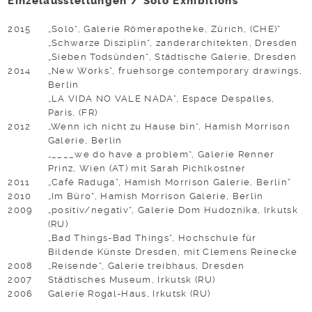
Einzelausstellungen / Solo Exhibitions
2015
„Solo“, Galerie Römerapotheke, Zürich, (CHE)*
„Schwarze Disziplin“, zanderarchitekten, Dresden
„Sieben Todsünden“, Städtische Galerie, Dresden
2014
„New Works”, fruehsorge contemporary drawings,
Berlin
„LA VIDA NO VALE NADA”, Espace Despalles,
Paris, (FR)
2012
„Wenn ich nicht zu Hause bin“, Hamish Morrison
Galerie, Berlin
„____we do have a problem“, Galerie Renner
Prinz, Wien (AT) mit Sarah Pichlkostner
2011
„Café Raduga”, Hamish Morrison Galerie, Berlin*
2010
„Im Büro“, Hamish Morrison Galerie, Berlin
2009
„positiv/negativ“, Galerie Dom Hudoznika, Irkutsk
(RU)
„Bad Things-Bad Things“, Hochschule für
Bildende Künste Dresden, mit Clemens Reinecke
2008
„Reisende“, Galerie treibhaus, Dresden
2007
Städtisches Museum, Irkutsk (RU)
2006
Galerie Rogal-Haus, Irkutsk (RU)