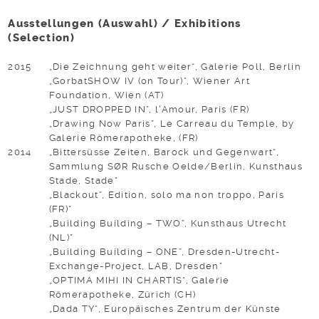
Ausstellungen (Auswahl) / Exhibitions
(Selection)
2015
„Die Zeichnung geht weiter“, Galerie Poll, Berlin
„GorbatSHOW IV (on Tour)”, Wiener Art
Foundation, Wien (AT)
„JUST DROPPED IN”, l'Amour, Paris (FR)
„Drawing Now Paris”, Le Carreau du Temple, by
Galerie Römerapotheke, (FR)
2014
„Bittersüsse Zeiten, Barock und Gegenwart“,
Sammlung SØR Rusche Oelde/Berlin, Kunsthaus
Stade, Stade*
„Blackout”, Edition, solo ma non troppo, Paris
(FR)*
„Building Building – TWO”, Kunsthaus Utrecht
(NL)*
„Building Building – ONE”, Dresden-Utrecht-
Exchange-Project, LAB, Dresden*
„OPTIMA MIHI IN CHARTIS“, Galerie
Römerapotheke, Zürich (CH)
„Dada TY“, Europäisches Zentrum der Künste