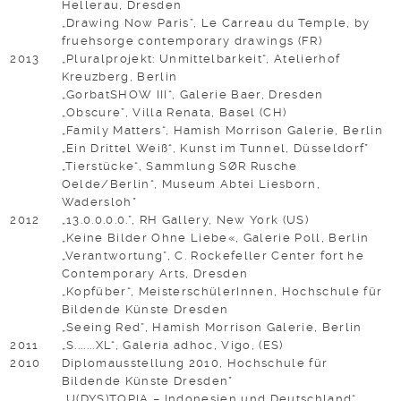
Hellerau, Dresden
„Drawing Now Paris”, Le Carreau du Temple, by
fruehsorge contemporary drawings (FR)
2013
„Pluralprojekt: Unmittelbarkeit“, Atelierhof
Kreuzberg, Berlin
„GorbatSHOW III“, Galerie Baer, Dresden
„Obscure”, Villa Renata, Basel (CH)
„Family Matters“, Hamish Morrison Galerie, Berlin
„Ein Drittel Weiß“, Kunst im Tunnel, Düsseldorf*
„Tierstücke“, Sammlung SØR Rusche
Oelde/Berlin“, Museum Abtei Liesborn,
Wadersloh*
2012
„13.0.0.0.0.”, RH Gallery, New York (US)
„Keine Bilder Ohne Liebe«, Galerie Poll, Berlin
„Verantwortung”, C. Rockefeller Center fort he
Contemporary Arts, Dresden
„Kopfüber“, MeisterschülerInnen, Hochschule für
Bildende Künste Dresden
„Seeing Red”, Hamish Morrison Galerie, Berlin
2011
„S.......XL“, Galería adhoc, Vigo, (ES)
2010
Diplomausstellung 2010, Hochschule für
Bildende Künste Dresden*
„U(DYS)TOPIA – Indonesien und Deutschland“,