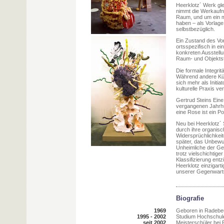
Heerklotz´ Werk gle
nimmt die Werkaufn
Raum, und um ein me
haben – als Vorlage
selbstbezüglich.
Ein Zustand des Vorl
ortsspezifisch in e
konkreten Ausstellu
Raum- und Objektst
Die formale Integrit
Während andere Kün
sich mehr als Initia
kulturelle Praxis ve
Gertrud Steins Eine
vergangenen Jahrhu
eine Rose ist ein Po
Neu bei Heerklotz´ S
durch ihre organisc
Widersprüchlichkeit
später, das Unbewu
Unheimliche der Geg
trotz vielschichtige
Klassifizierung ent
Heerklotz einzigart
unserer Gegenwarts
Biografie
1969
Geboren in Radebe
1995 - 2002
Studium Hochschule
seit 2002
Meisterschüler bei P