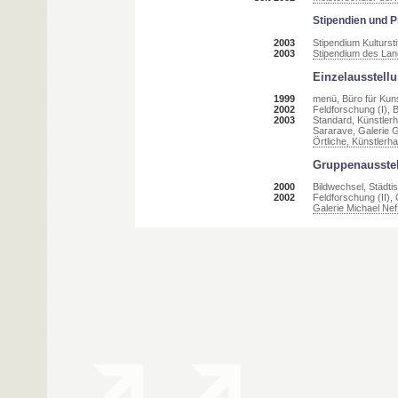
Stipendien und P
2003
Stipendium Kulturst
2003
Stipendium des Lan
Einzelausstell
1999
menü, Büro für Kun
2002
Feldforschung (I), 
2003
Standard, Künstler
Sararave, Galerie 
Örtliche, Künstlerh
Gruppenausste
2000
Bildwechsel, Städt
2002
Feldforschung (II)
Galerie Michael Nef