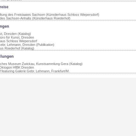
reise
iftung des Freistaates Sachsen (Künstlerhaus Schloss Wiepersdorf)
des Sachsen-Anhalts (Künstlerhaus Roederhof)
ungen
st, Dresden (Katalog)
Büro für Kunst, Dresden
haus Schloss Wiepersdorf
Gebr. Lehmann, Dresden (Publikation)
aus Roederhof (Katalog)
llungen
isches Museum Zwickau, Kunstsammlung Gera (Katalog)
, Oktogon HfBK Dresden
f featuring Galerie Gebr. Lehmann, Frankfurt/M.