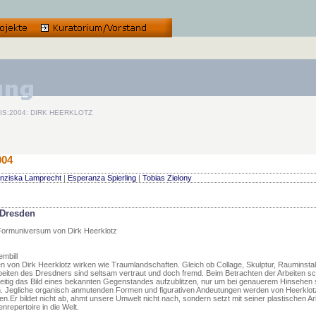
IS:2004: DIRK HEERKLOTZ
004
nziska Lamprecht
|
Esperanza Spierling
|
Tobias Zielony
 Dresden
 Formuniversum von Dirk Heerklotz
embill
ten von Dirk Heerklotz wirken wie Traumlandschaften. Gleich ob Collage, Skulptur, Rauminstal
rbeiten des Dresdners sind seltsam vertraut und doch fremd. Beim Betrachten der Arbeiten sc
eitig das Bild eines bekannten Gegenstandes aufzublitzen, nur um bei genauerem Hinsehen 
n. Jegliche organisch anmutenden Formen und figurativen Andeutungen werden von Heerklot
en.Er bildet nicht ab, ahmt unsere Umwelt nicht nach, sondern setzt mit seiner plastischen Arb
repertoire in die Welt.