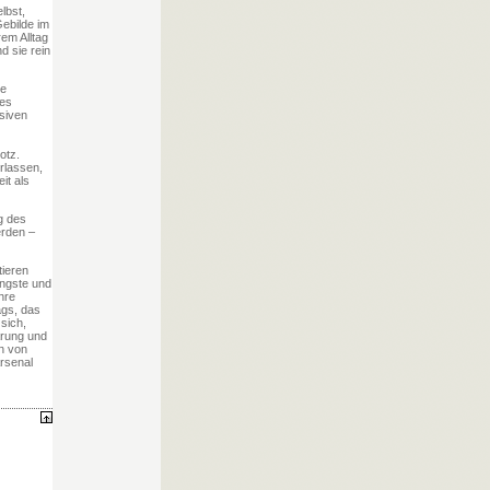
lbst,
ebilde im
em Alltag
d sie rein
ie
des
nsiven
otz.
rlassen,
it als
g des
erden –
tieren
Ängste und
hre
ags, das
sich,
lärung und
en von
Arsenal