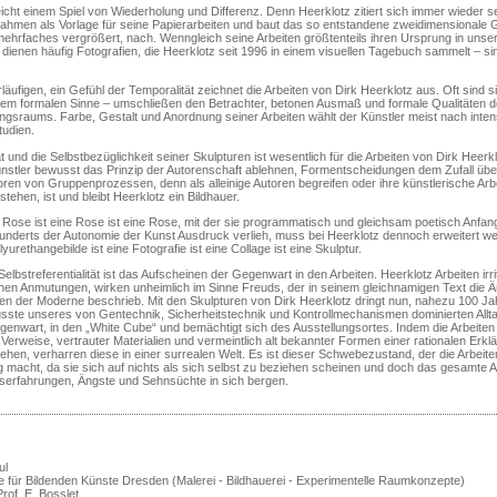
icht einem Spiel von Wiederholung und Differenz. Denn Heerklotz zitiert sich immer wieder se
ahmen als Vorlage für seine Papierarbeiten und baut das so entstandene zweidimensionale G
hrfaches vergrößert, nach. Wenngleich seine Arbeiten größtenteils ihren Ursprung in unser
 dienen häufig Fotografien, die Heerklotz seit 1996 in einem visuellen Tagebuch sammelt – sin
äufigen, ein Gefühl der Temporalität zeichnet die Arbeiten von Dirk Heerklotz aus. Oft sind s
inem formalen Sinne – umschließen den Betrachter, betonen Ausmaß und formale Qualitäten 
ngsraums. Farbe, Gestalt und Anordnung seiner Arbeiten wählt der Künstler meist nach inte
udien.
ät und die Selbstbezüglichkeit seiner Skulpturen ist wesentlich für die Arbeiten von Dirk Heerkl
stler bewusst das Prinzip der Autorenschaft ablehnen, Formentscheidungen dem Zufall übe
toren von Gruppenprozessen, denn als alleinige Autoren begreifen oder ihre künstlerische Arbe
rstehen, ist und bleibt Heerklotz ein Bildhauer.
 Rose ist eine Rose ist eine Rose, mit der sie programmatisch und gleichsam poetisch Anfan
nderts der Autonomie der Kunst Ausdruck verlieh, muss bei Heerklotz dennoch erweitert w
lyurethangebilde ist eine Fotografie ist eine Collage ist eine Skulptur.
elbstreferentialität ist das Aufscheinen der Gegenwart in den Arbeiten. Heerklotz Arbeiten irri
hen Anmutungen, wirken unheimlich im Sinne Freuds, der in seinem gleichnamigen Text die 
en der Moderne beschrieb. Mit den Skulpturen von Dirk Heerklotz dringt nun, nahezu 100 Ja
sste unseres von Gentechnik, Sicherheitstechnik und Kontrollmechanismen dominierten Allt
enwart, in den „White Cube“ und bemächtigt sich des Ausstellungsortes. Indem die Arbeiten 
r Verweise, vertrauter Materialien und vermeintlich alt bekannter Formen einer rationalen Erk
ziehen, verharren diese in einer surrealen Welt. Es ist dieser Schwebezustand, der die Arbeit
ig macht, da sie sich auf nichts als sich selbst zu beziehen scheinen und doch das gesamte 
erfahrungen, Ängste und Sehnsüchte in sich bergen.
ul
 für Bildenden Künste Dresden (Malerei - Bildhauerei - Experimentelle Raumkonzepte)
rof. E. Bosslet