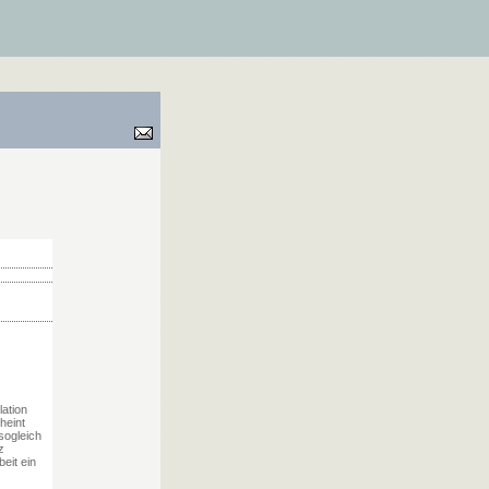
lation
heint
sogleich
z
eit ein