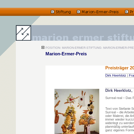
POSITION: MARION-ERMER-STIFTUNG: MARION-ERMER-PRE
Marion-Ermer-Preis
Preisträger 2
Dirk Heerklotz
|
Fra
Dirk Heerklotz,
Surreal real – Das
Text von Stefanie S
Surreal – die Arbei
oder Malerei, die A
immer wieder kurzz
widerlegt zu werde
planmäßig unterlauf
ganz eigenes Formen