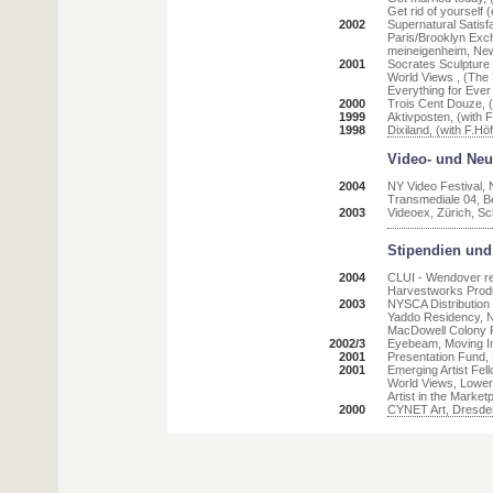
Get rid of yourself 
2002
Supernatural Satis
Paris/Brooklyn Exc
meineigenheim, New
2001
Socrates Sculpture
World Views , (The
Everything for Ever
2000
Trois Cent Douze, (
1999
Aktivposten, (with
1998
Dixiland, (with F.H
Video- und Neu
2004
NY Video Festival,
Transmediale 04, Be
2003
Videoex, Zürich, S
Stipendien un
2004
CLUI - Wendover re
Harvestworks Produ
2003
NYSCA Distribution
Yaddo Residency, 
MacDowell Colony 
2002/3
Eyebeam, Moving I
2001
Presentation Fund, 
2001
Emerging Artist Fel
World Views, Lower
Artist in the Marke
2000
CYNET Art, Dresde