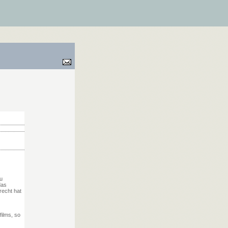
u
das
recht hat
ilms, so