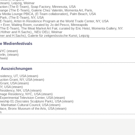
(eteam), Leipzig, Weimar
faction (The E-Team), Soap Factory, Minnesota, USA
hange (The E-Team), Galerie Chez Valentin, Momenta Art, Paris,
 Media Lounge PBICA, (E-Team collaboration), Palm Beach, USA
 Park, (The E-Team), NY, USA
 E-Team), Artist-In Residence Program at the World Trade Center, NY, USA
 + Ever, Waiting Room, curated by Jo del Pesco, Minneapolis
The E-Team), The Meat Market Art Fair, curated by Eric Heist, Momenta Gallery, NY.
 F.Höfner and H.Sachs),, NEU DELI, Weimar
öfner and H.Sachs), Galerie für zeitgenössische Kunst, Leipzig
e Medienfestivals
 NYC (eteam)
rlin, (eteam)
chweiz
d Auszeichnungen
sidency, UT, USA (eteam)
ction Grant, NY, USA (eteam)
 Grant, USA (eteam)
NY, USA (eteam)
Residency, NH, USA (eteam)
mage Residency, NYC, USA (eteam)
Experimental Television Center, USA (eteam)
lowship 01 (Socrates Sculpture Park), USA (eteam)
 Manhattan Cultural Council, USA (eteam)
tplace, Bronx Museum of the Arts, USA (eteam)
n