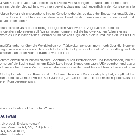
tiven Kurzfilme auch tatsächlich als nützliche Hilfestellungen, so stellt sich dennoch eine
tion ein: Bei der Betrachtung wird man gewahr, dass man sich eigentlich in der Kunstsphäre be
fektion bettet sich unversehens in das Künstlerische ein, so dass der Betrachter unablässig 
rschiedenen Betrachtungsweisen konfrontiert wird: Ist der Trailer nun ein Kunstwerk oder ist
ne Dokumentation?
chen sich der ästhetische Blick, der eigentlich Kunstwerken zugedacht ist, und die
 die allein informieren soll. Wir schauen nunmehr auf die handwerklichen Abläufe eines
äre es ein künstlerisches Verfahren und blicken zugleich auf die Kunst, die sich uns als H
g läßt nicht nur über die Wertigkeiten von Tätigkeiten sondern mehr noch über die Steueru
 in massenmedialen Zeiten nachdenken. Die Folge ist ein 'Fremdeln' mit der Alltagswelt, d
em künstlerischen Blick betrachtet werden kann.
team erweitern ihr künstlerisches Spektrum durch Performances und Installationen, indem s
nternet auf die Suche nach einem Stück Land in der Steppe von Utah, USA begeben und das 
ich aufsuchen. Diese Performance haben sie für die Nachwelt bis ins kleinste Detail dokument
 ihr Diplom über Freie Kunst an der Bauhaus Universität Weimar abgelegt hat, knüpft mit ihr
kunst und die Concept Art der 60er Jahre an, aktualisiert diese Traditionslinien jedoch aus d
geren Künstlergeneration.
nst an der Bauhaus Universität Weimar
(Auswahl)
Liverpool, England (eteam)
lton, Momenta Art, NY, USA (eteam)
 NY, USA (eteam)
(eteam), England