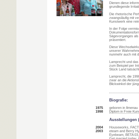
Dienen diese informa
grundlegende Irrita
Die rhetorische Per
zwangsläufig mit ve
Kunstwerk eine rei
In der Folge vermis
Dokumentationsform,
Sägevorganges als w
präsentiert.
Diese Wechselwirkun
unserer Wahrnehmung
nunmehr auch mit d
Lamprecht und das e
zum Beispiel per I
Stück Land tatsächl
Lamprecht, die 1998
zwar an die Aktions
Blickwinkel der jün
Biografie:
1975
geboren in Ilmenau
1998
Diplom in Freie Ku
Ausstellungen 
2004
Houseworks, FACT, 
2003
eteam and Berry Hy
Eyebeam, BETA 03,
Get married today, 