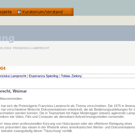
IS:2004: FRANZISKA LAMPRECHT
004
nziska Lamprecht
|
Esperanza Spierling
|
Tobias Zielony
recht, Weimar
r Massenmedien.
at sich die Preisträgerin Franziska Lamprecht als Thema verschrieben. Die 1975 in Ilmena
 hat verschiedene filmische Dokumentationen entwickelt, die als Bedienungsanleitungen für 
beschrieben werden können. Die in Teamarbeit mit Hajoe Moderegger (eteam) agierende Lamp
niken wie Video, Film und Computer als dienstbare Aufzeichnungsmedien verwendet.
n' etwa einer professionellen Kürzung von Holzzäunen oder der effektiven Reinigung eines
ns präsentiert das eteam in der Rhetorik eines amerikanischen Werbe- und Dokumentationsf
 beinahe zwangsläufig dieser 'Täuschung' verfällt.