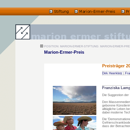
POSITION: MARION-ERMER-STIFTUNG: MARION-ERMER-PRE
Marion-Ermer-Preis
Preisträger 2
Dirk Heerklotz
|
Fra
Franziska Lamp
Die Suggestion de
Den Massenmedien h
geborene Künstlerin
alltägliche Leben 
dabei moderne Tech
Die 'Demonstratione
Gefrierschrankbode
dass der Betrachter