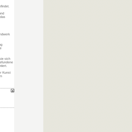
findet.
und
 das
andwerk
ng
ie
ie sich
gefundene
iert.
er Kunst
em