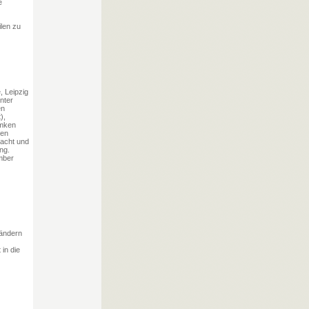
e
ilen zu
 Leipzig
nter
en
),
emken
ten
macht und
ng.
ember
ländern
in die