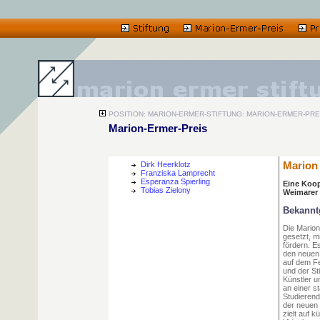
POSITION: MARION-ERMER-STIFTUNG: MARION-ERMER-PRE
Marion-Ermer-Preis
Dirk Heerklotz
Marion 
Franziska Lamprecht
Esperanza Spierling
Eine Koop
Tobias Zielony
Weimarer
Bekanntg
Die Marion
gesetzt, m
fördern. E
den neuen
auf dem Fe
und der St
Künstler u
an einer s
Studierend
der neuen 
zielt auf 