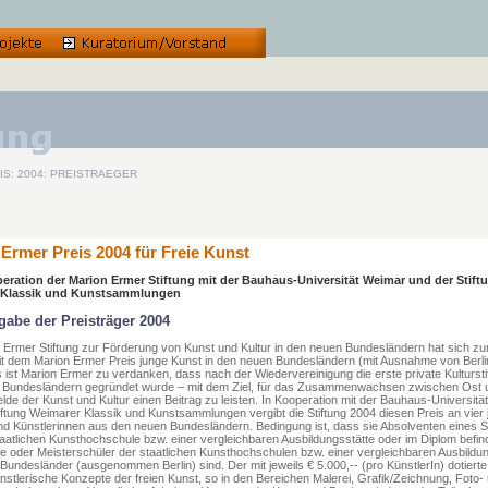
IS: 2004: PREISTRAEGER
Ermer Preis 2004 für Freie Kunst
eration der Marion Ermer Stiftung mit der Bauhaus-Universität Weimar und der Stift
 Klassik und Kunstsammlungen
abe der Preisträger 2004
 Ermer Stiftung zur Förderung von Kunst und Kultur in den neuen Bundesländern hat sich zu
it dem Marion Ermer Preis junge Kunst in den neuen Bundesländern (mit Ausnahme von Berli
s ist Marion Ermer zu verdanken, dass nach der Wiedervereinigung die erste private Kultursti
 Bundesländern gegründet wurde – mit dem Ziel, für das Zusammenwachsen zwischen Ost 
lde der Kunst und Kultur einen Beitrag zu leisten. In Kooperation mit der Bauhaus-Universit
iftung Weimarer Klassik und Kunstsammlungen vergibt die Stiftung 2004 diesen Preis an vier
nd Künstlerinnen aus den neuen Bundesländern. Bedingung ist, dass sie Absolventen eines 
taatlichen Kunsthochschule bzw. einer vergleichbaren Ausbildungsstätte oder im Diplom befin
e oder Meisterschüler der staatlichen Kunsthochschulen bzw. einer vergleichbaren Ausbildun
Bundesländer (ausgenommen Berlin) sind. Der mit jeweils € 5.000,-- (pro KünstlerIn) dotierte
künstlerische Konzepte der freien Kunst, so in den Bereichen Malerei, Grafik/Zeichnung, Foto-