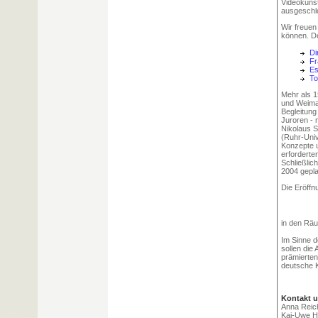
Videokunst
ausgeschl
Wir freuen
können. De
Di
Fr
Es
To
Mehr als 
und Weimar
Begleitung
Juroren - 
Nikolaus S
(Ruhr-Univ
Konzepte u
erforderte
Schließlic
2004 gepla
Die Eröffn
in den Rä
Im Sinne d
sollen die
prämierten
deutsche K
Kontakt u
Anna Reic
Kai-Uwe 