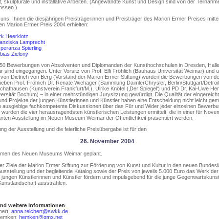
, skulpturale und installative Arbeiten. (Angewandte Kunst und Design sind von der Teilnahm
ossen.)
 uns, Ihnen die diesjährigen Preisträgerinnen und Preisträger des Marion Ermer Preises mitte
n Marion Ermer Preis 2004 erhielten:
rk Heerklotz
anziska Lamprecht
peranza Spierling
bias Zielony
150 Bewerbungen von Absolventen und Diplomanden der Kunsthochschulen in Dresden, Halle,
 sind eingegangen. Unter Vorsitz von Prof. Elfi Fröhlich (Bauhaus Universität Weimar) und u
 von Dietrich von Berg (Vorstand der Marion Ermer Stiftung) wurden die Bewerbungen von d
neben Prof. Fröhlich Dr. Renate Wiehager (Sammlung DaimlerChrysler, Berlin/Stuttgart/Detroit
chafhausen (Kunstverein Frankfurt/M.), Ulrike Knöfel (‚Der Spiegel‘) und PD Dr. Kai-Uwe H
ersität Bochum) – in einer mehrstündigen Jurysitzung gewürdigt. Die Qualität der eingereich
nd Projekte der jungen Künstlerinnen und Künstler haben eine Entscheidung nicht leicht ge
n ausgiebige fachkompetente Diskussionen über das Für und Wider jeder einzelnen Bewerbu
h wurden die vier herausragendsten künstlerischen Leistungen ermittelt, die in einer für Nov
nten Ausstellung im Neuen Museum Weimar der Öffentlichkeit präsentiert werden.
ung der Ausstellung und die feierliche Preisübergabe ist für den
26. November 2004
umen des Neuen Museums Weimar geplant.
er Ziele der Marion Ermer Stiftung zur Förderung von Kunst und Kultur in den neuen Bundes
 Ausstellung und der begleitende Katalog sowie der Preis von jeweils 5.000 Euro das Werk der
 jungen Künstlerinnen und Künstler fördern und impulsgebend für die junge Gegenwartskunst 
unstlandschaft ausstrahlen.
nd weitere Informationen
hert:
anna.reichert@swkk.de
Hemken:
hemken@gmx.net