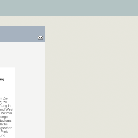
ung
m Ziel
n) zu
ftung in
und West
ät Weimar
 junge
Studiums
dliche
gsstätte
 Preis
 und