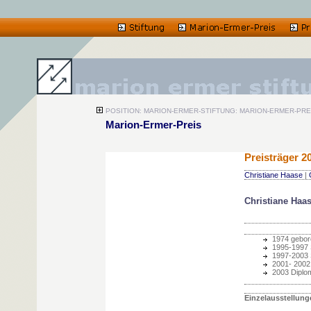
POSITION: MARION-ERMER-STIFTUNG: MARION-ERMER-PREI
Marion-Ermer-Preis
Preisträger 2
Christiane Haase
|
Christiane Haa
1974 gebore
1995-1997 
1997-2003 
2001- 2002
2003 Diplo
Einzelausstellung