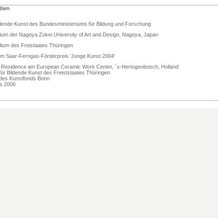
dien
ildende Kunst des Bundesministeriums für Bildung und Forschung
dium der Nagoya Zokei University of Art and Design, Nagoya, Japan
dium des Freistaates Thüringen
im Saar-Ferngas-Förderpreis 'Junge Kunst 2004'
in-Residence am European Ceramic Work Center, ´s-Hertogenbosch, Holland
für Bildende Kunst des Freiststaates Thüringen
 des Kunstfonds Bonn
s 2006