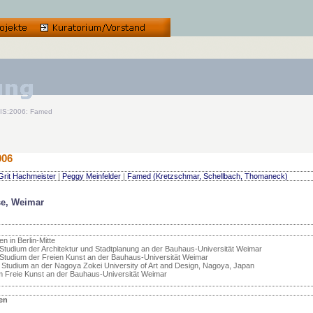
S:2006: Famed
006
Grit Hachmeister
|
Peggy Meinfelder
|
Famed (Kretzschmar, Schellbach, Thomaneck)
se, Weimar
n in Berlin-Mitte
Studium der Architektur und Stadtplanung an der Bauhaus-Universität Weimar
Studium der Freien Kunst an der Bauhaus-Universität Weimar
 Studium an der Nagoya Zokei University of Art and Design, Nagoya, Japan
m Freie Kunst an der Bauhaus-Universität Weimar
en