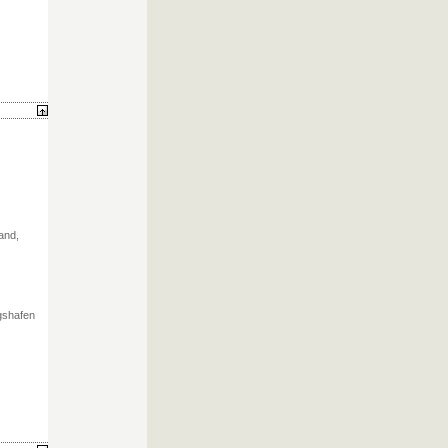
and,
gshafen