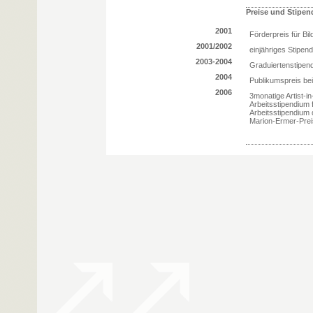
Preise und Stipen
2001
Förderpreis für B
2001/2002
einjähriges Stipen
2003-2004
Graduiertenstipen
2004
Publikumspreis be
2006
3monatige Artist-
Arbeitsstipendium 
Arbeitsstipendium
Marion-Ermer-Prei