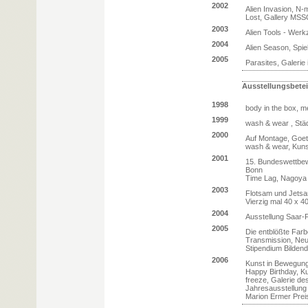
2002
Alien Invasion, N
Lost, Gallery MS
2003
Alien Tools - Wer
2004
Alien Season, Spie
2005
Parasites, Galerie
Ausstellungsbete
1998
body in the box, me
1999
wash & wear , St
2000
Auf Montage, Goeth
wash & wear, Kun
2001
15. Bundeswettbewe
Bonn
Time Lag, Nagoya 
2003
Flotsam und Jetsa
Vierzig mal 40 x 4
2004
Ausstellung Saar-
2005
Die entblößte Far
Transmission, N
Stipendium Bildend
2006
Kunst in Bewegung
Happy Birthday, K
freeze, Galerie d
Jahresausstellung
Marion Ermer Pre