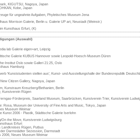
-mark, KIGUTSU, Nagoya, Japan
SOHKAN, Kobe, Japan
kzeuge für ungeahnte Aufgaben, Phyletisches Museum Jena
lhaus Morrison Galerie, Berlin u. Galerie UP art, Neustadt (Weinstr.)
 im Kunsthaus Erfurt, (K)
iligungen (Auswahl)
dia lab Galerie eigen+art, Leipzig
ädtische Galerie KUBUS Hannover sowie Leopold-Hoesch-Museum Düren
e-Institut Oslo sowie Galleri 21:25, Oslo
sthaus Hamburg
rb 'Kunststudenten stellen aus', Kunst- und Ausstellungshalle der Bundesrepublik Deutschl
New Citizen Gallery, Nagoya, Japan
m, Kunstraum Kreuzberg/Bethanien, Berlin
0, Kunstverein Rügen
Ferngas-Förderpreis, Saarland Museum, Saarbrücken, Kunstverein Trier, Kunstverein Ludwi
be: Rosa, Museum der University of Fine Arts and Music, Tokyo, Japan
eues Museum Weimar
e Kunst 2006 - Plastik, Städtische Galerie Iserlohn
/On the Move, Kunstverein Ludwigsburg
unsthaus Erfurt
es Landkreises Rügen, Putbus
 der Darmstädter Sezession, Darmstadt
is 2006, Neues Museum Weimar