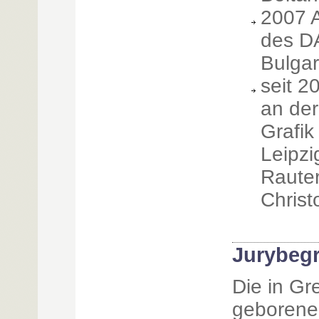
2007 A
des D
Bulgar
seit 2
an der
Grafik
Leipzi
Rauter
Christ
Jurybeg
Die in Gr
geborene