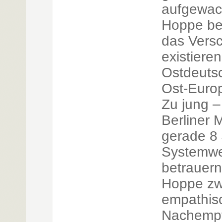
aufgewac
Hoppe beg
das Vers
existiere
Ostdeuts
Ost-Euro
Zu jung –
Berliner 
gerade 8 
Systemwe
betrauern,
Hoppe zw
empathi
Nachempf