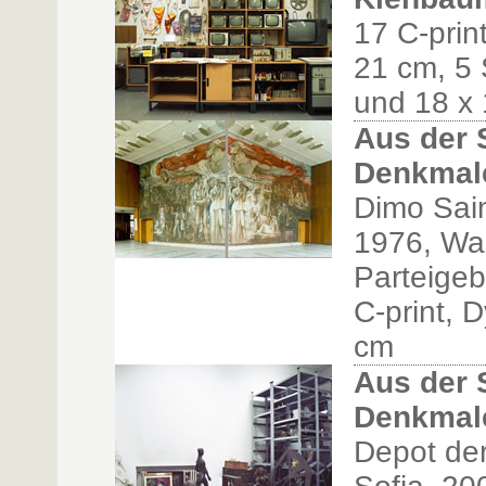
17 C-prin
21 cm, 5 
und 18 x
Aus der 
Denkmal
Dimo Saim
1976, Wa
Parteige
C-print, 
cm
Aus der 
Denkmal
Depot der