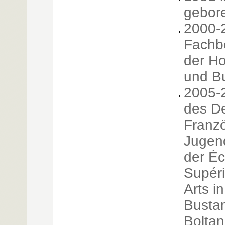
gebor
2000-
Fachbe
der Ho
und Bu
2005-
des D
Franz
Jugen
der Éc
Supér
Arts i
Bustam
Boltan