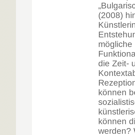
„Bulgari
(2008) hin
Künstleri
Entstehu
mögliche
Funktiona
die Zeit- 
Kontextab
Rezeption
können be
sozialist
künstleri
können di
werden? 