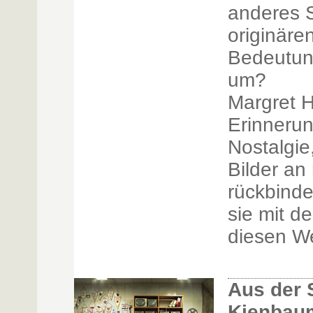
anderes 
originäre
Bedeutun
um?
Margret H
Erinnerun
Nostalgie
Bilder an
rückbinde
sie mit d
diesen We
Aus der 
Kienbau