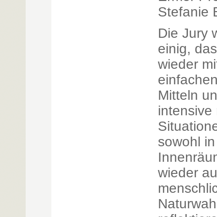
Stefanie 
Die Jury 
einig, da
wieder mi
einfachen
Mitteln u
intensive
Situation
sowohl in
Innenräu
wieder au
menschli
Naturwa