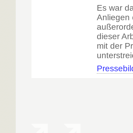
Es war d
Anliegen 
außerorde
dieser Ar
mit der P
unterstre
Pressebil