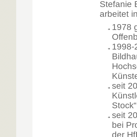
Stefanie 
arbeitet 
1978 
Offen
1998-
Bildha
Hochsc
Künst
seit 2
Künstl
Stock
seit 2
bei Pr
der H