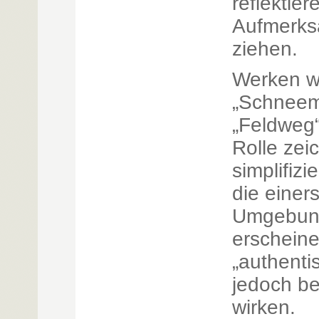
reflektier
Aufmerksa
ziehen.
Werken wi
„Schneem
„Feldweg
Rolle zei
simplifizi
die einers
Umgebung
erscheine
„authenti
jedoch be
wirken.